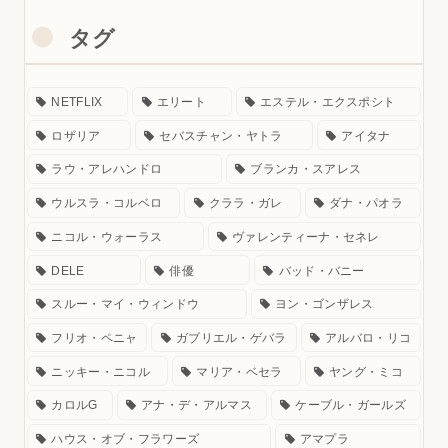
タグ
NETFLIX
エリート
エステル・エクスポシト
ロザリア
セバスチャン・ヤトラ
アイタナ
ラウ・アレハンドロ
ブランカ・スアレス
ウルスラ・コルベロ
クララ・ガレ
ダナ・パオラ
ニコル・ウォーラス
ヴァレンティーナ・セネレ
DELE
俳優
バッド・バニー
スルー・マイ・ウィンドウ
ヨン・ゴンザレス
フリオ・ペニャ
ガブリエル・ゲバラ
アルバロ・リコ
ニッキー・ニコル
マリア・ベセラ
ヤング・ミコ
カロルG
アナ・デ・アルマス
ケーブル・ガールズ
ハウス・オブ・フラワーズ
アマプラ