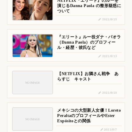
NETFLIX『エリート』のルーを
演じるDanna Paola の整形疑惑に
ついて
2021/8/15
『エリート』ルー役ダナ・パオラ
（Danna Paola）のプロフィー
ル・経歴・彼氏など
2021/8/13
【NETFLIX】お隣さん戦争 あ
らすじ キャスト
2021/8/10
メキシコの大型新人女優！Loreto
PeraltaのプロフィールやEster
Expósitoとの関係
2021/8/7