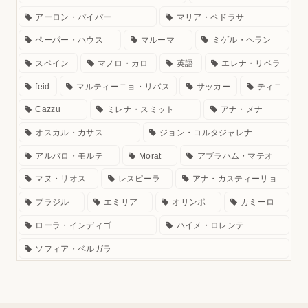
アーロン・パイパー
マリア・ペドラサ
ペーパー・ハウス
マルーマ
ミゲル・ヘラン
スペイン
マノロ・カロ
英語
エレナ・リベラ
feid
マルティーニョ・リバス
サッカー
ティニ
Cazzu
ミレナ・スミット
アナ・メナ
オスカル・カサス
ジョン・コルタジャレナ
アルバロ・モルテ
Morat
アブラハム・マテオ
マヌ・リオス
レスピーラ
アナ・カスティーリョ
ブラジル
エミリア
オリンポ
カミーロ
ローラ・インディゴ
ハイメ・ロレンテ
ソフィア・ベルガラ