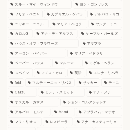
スルー・マイ・ウィンドウ
ヨン・ゴンザレス
フリオ・ペニャ
ガブリエル・ゲバラ
アルバロ・リコ
ニッキー・ニコル
マリア・ベセラ
ヤング・ミコ
カロルG
アナ・デ・アルマス
ケーブル・ガールズ
ハウス・オブ・フラワーズ
アマプラ
アーロン・パイパー
マリア・ペドラサ
ペーパー・ハウス
マルーマ
ミゲル・ヘラン
スペイン
マノロ・カロ
英語
エレナ・リベラ
feid
マルティーニョ・リバス
サッカー
ティニ
Cazzu
ミレナ・スミット
アナ・メナ
オスカル・カサス
ジョン・コルタジャレナ
アルバロ・モルテ
Morat
アブラハム・マテオ
マヌ・リオス
レスピーラ
アナ・カスティーリョ