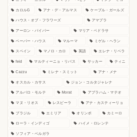
カロルG
アナ・デ・アルマス
ケーブル・ガールズ
ハウス・オブ・フラワーズ
アマプラ
アーロン・パイパー
マリア・ペドラサ
ペーパー・ハウス
マルーマ
ミゲル・ヘラン
スペイン
マノロ・カロ
英語
エレナ・リベラ
feid
マルティーニョ・リバス
サッカー
ティニ
Cazzu
ミレナ・スミット
アナ・メナ
オスカル・カサス
ジョン・コルタジャレナ
アルバロ・モルテ
Morat
アブラハム・マテオ
マヌ・リオス
レスピーラ
アナ・カスティーリョ
ブラジル
エミリア
オリンポ
カミーロ
ローラ・インディゴ
ハイメ・ロレンテ
ソフィア・ベルガラ