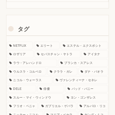
タグ
NETFLIX
エリート
エステル・エクスポシト
ロザリア
セバスチャン・ヤトラ
アイタナ
ラウ・アレハンドロ
ブランカ・スアレス
ウルスラ・コルベロ
クララ・ガレ
ダナ・パオラ
ニコル・ウォーラス
ヴァレンティーナ・セネレ
DELE
俳優
バッド・バニー
スルー・マイ・ウィンドウ
ヨン・ゴンザレス
フリオ・ペニャ
ガブリエル・ゲバラ
アルバロ・リコ
ニッキー・ニコル
マリア・ベセラ
ヤング・ミコ