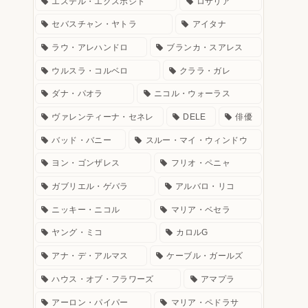
エステル・エクスポシト
ロザリア
セバスチャン・ヤトラ
アイタナ
ラウ・アレハンドロ
ブランカ・スアレス
ウルスラ・コルベロ
クララ・ガレ
ダナ・パオラ
ニコル・ウォーラス
ヴァレンティーナ・セネレ
DELE
俳優
バッド・バニー
スルー・マイ・ウィンドウ
ヨン・ゴンザレス
フリオ・ペニャ
ガブリエル・ゲバラ
アルバロ・リコ
ニッキー・ニコル
マリア・ベセラ
ヤング・ミコ
カロルG
アナ・デ・アルマス
ケーブル・ガールズ
ハウス・オブ・フラワーズ
アマプラ
アーロン・パイパー
マリア・ペドラサ