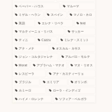
ペーパー・ハウス
マルーマ
ミゲル・ヘラン
スペイン
マノロ・カロ
英語
エレナ・リベラ
feid
マルティーニョ・リバス
サッカー
ティニ
Cazzu
ミレナ・スミット
アナ・メナ
オスカル・カサス
ジョン・コルタジャレナ
アルバロ・モルテ
Morat
アブラハム・マテオ
マヌ・リオス
レスピーラ
アナ・カスティーリョ
ブラジル
エミリア
オリンポ
カミーロ
ローラ・インディゴ
ハイメ・ロレンテ
ソフィア・ベルガラ