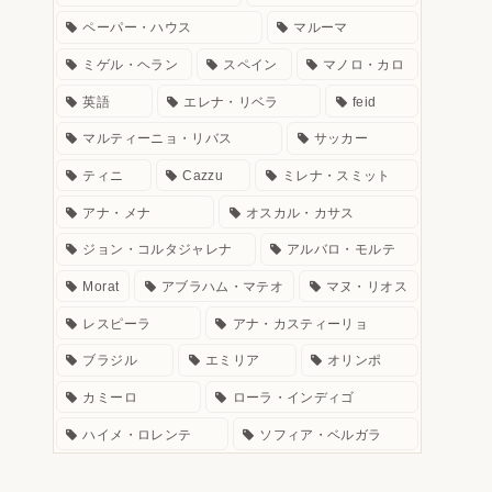
ペーパー・ハウス
マルーマ
ミゲル・ヘラン
スペイン
マノロ・カロ
英語
エレナ・リベラ
feid
マルティーニョ・リバス
サッカー
ティニ
Cazzu
ミレナ・スミット
アナ・メナ
オスカル・カサス
ジョン・コルタジャレナ
アルバロ・モルテ
Morat
アブラハム・マテオ
マヌ・リオス
レスピーラ
アナ・カスティーリョ
ブラジル
エミリア
オリンポ
カミーロ
ローラ・インディゴ
ハイメ・ロレンテ
ソフィア・ベルガラ