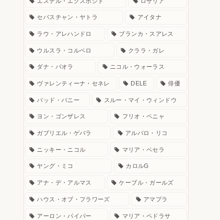
エステル・エクスポシト
ロザリア
セバスチャン・ヤトラ
アイタナ
ラウ・アレハンドロ
ブランカ・スアレス
ウルスラ・コルベロ
クララ・ガレ
ダナ・パオラ
ニコル・ウォーラス
ヴァレンティーナ・セネレ
DELE
俳優
バッド・バニー
スルー・マイ・ウィンドウ
ヨン・ゴンザレス
フリオ・ペニャ
ガブリエル・ゲバラ
アルバロ・リコ
ニッキー・ニコル
マリア・ベセラ
ヤング・ミコ
カロルG
アナ・デ・アルマス
ケーブル・ガールズ
ハウス・オブ・フラワーズ
アマプラ
アーロン・パイパー
マリア・ペドラサ