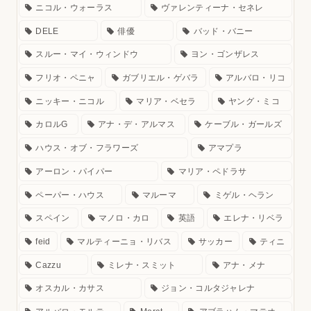
ニコル・ウォーラス
ヴァレンティーナ・セネレ
DELE
俳優
バッド・バニー
スルー・マイ・ウィンドウ
ヨン・ゴンザレス
フリオ・ペニャ
ガブリエル・ゲバラ
アルバロ・リコ
ニッキー・ニコル
マリア・ベセラ
ヤング・ミコ
カロルG
アナ・デ・アルマス
ケーブル・ガールズ
ハウス・オブ・フラワーズ
アマプラ
アーロン・パイパー
マリア・ペドラサ
ペーパー・ハウス
マルーマ
ミゲル・ヘラン
スペイン
マノロ・カロ
英語
エレナ・リベラ
feid
マルティーニョ・リバス
サッカー
ティニ
Cazzu
ミレナ・スミット
アナ・メナ
オスカル・カサス
ジョン・コルタジャレナ