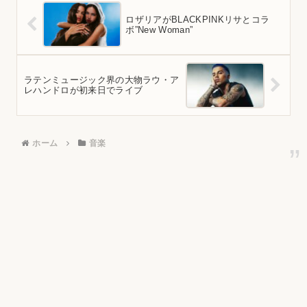
ロザリアがBLACKPINKリサとコラ
ボ”New Woman”
ラテンミュージック界の大物ラウ・ア
レハンドロが初来日でライブ
ホーム
音楽