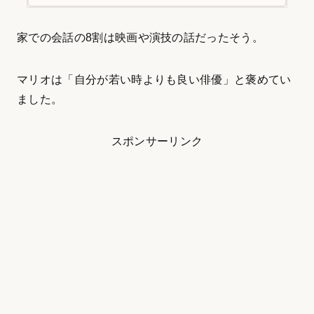
ませんので、ぜひチェックしてください！ プ
ロフィール 経歴 家族 結婚は？彼女は？ まと
めプロフィール誕生日：1986年...
家での会話の8割は映画や演技の話だったそう。
マリオは「自分が若い時よりも良い俳優」と褒めてい
ました。
スポンサーリンク