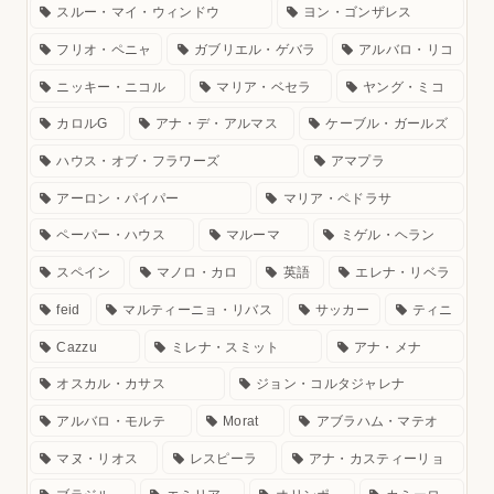
スルー・マイ・ウィンドウ
ヨン・ゴンザレス
フリオ・ペニャ
ガブリエル・ゲバラ
アルバロ・リコ
ニッキー・ニコル
マリア・ベセラ
ヤング・ミコ
カロルG
アナ・デ・アルマス
ケーブル・ガールズ
ハウス・オブ・フラワーズ
アマプラ
アーロン・パイパー
マリア・ペドラサ
ペーパー・ハウス
マルーマ
ミゲル・ヘラン
スペイン
マノロ・カロ
英語
エレナ・リベラ
feid
マルティーニョ・リバス
サッカー
ティニ
Cazzu
ミレナ・スミット
アナ・メナ
オスカル・カサス
ジョン・コルタジャレナ
アルバロ・モルテ
Morat
アブラハム・マテオ
マヌ・リオス
レスピーラ
アナ・カスティーリョ