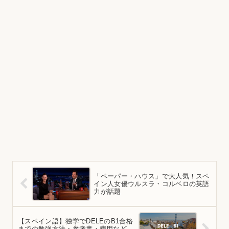
「ペーパー・ハウス」で大人気！スペ
イン人女優ウルスラ・コルベロの英語
力が話題
【スペイン語】独学でDELEのB1合格
までの勉強方法・参考書・費用など