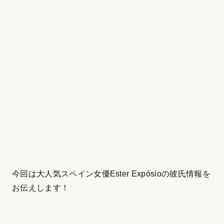
今回は大人気スペイン女優Ester Expósioの彼氏情報を
お伝えします！