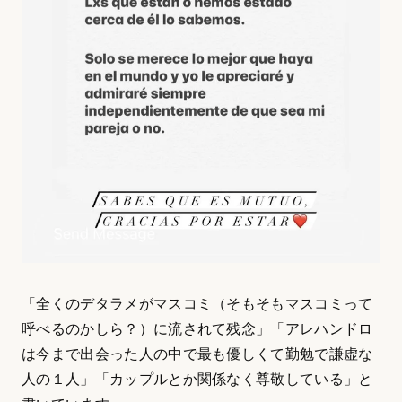
「全くのデタラメがマスコミ（そもそもマスコミって
呼べるのかしら？）に流されて残念」「アレハンドロ
は今まで出会った人の中で最も優しくて勤勉で謙虚な
人の１人」「カップルとか関係なく尊敬している」と