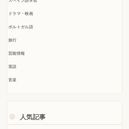
スペイン語学習
ドラマ・映画
ポルトガル語
旅行
芸能情報
英語
音楽
人気記事