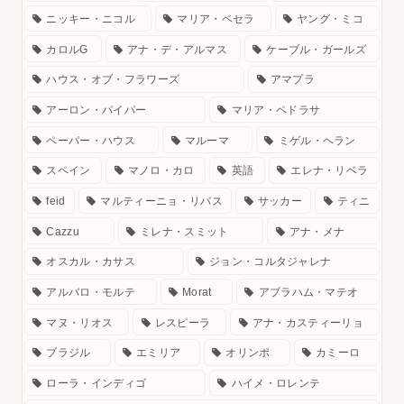
ニッキー・ニコル
マリア・ベセラ
ヤング・ミコ
カロルG
アナ・デ・アルマス
ケーブル・ガールズ
ハウス・オブ・フラワーズ
アマプラ
アーロン・パイパー
マリア・ペドラサ
ペーパー・ハウス
マルーマ
ミゲル・ヘラン
スペイン
マノロ・カロ
英語
エレナ・リベラ
feid
マルティーニョ・リバス
サッカー
ティニ
Cazzu
ミレナ・スミット
アナ・メナ
オスカル・カサス
ジョン・コルタジャレナ
アルバロ・モルテ
Morat
アブラハム・マテオ
マヌ・リオス
レスピーラ
アナ・カスティーリョ
ブラジル
エミリア
オリンポ
カミーロ
ローラ・インディゴ
ハイメ・ロレンテ