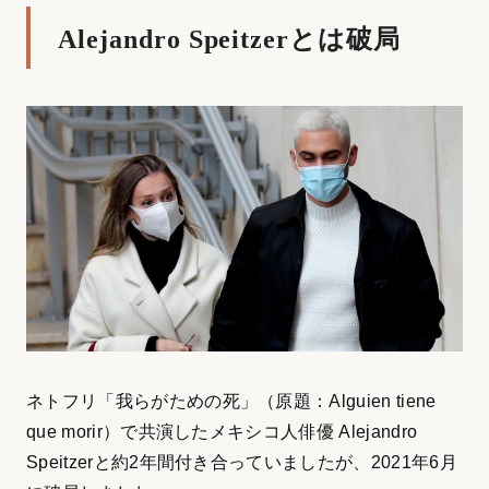
Alejandro Speitzerとは破局
ネトフリ「我らがための死」（原題：Alguien tiene
que morir）で共演したメキシコ人俳優 Alejandro
Speitzerと約2年間付き合っていましたが、2021年6月