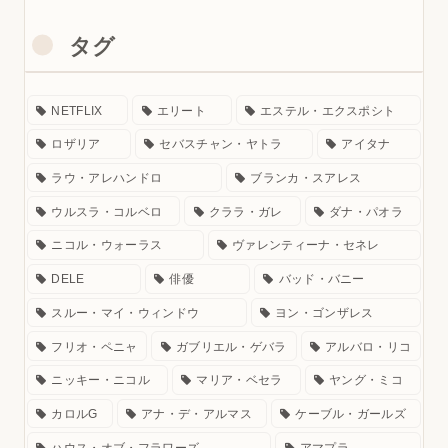
タグ
NETFLIX
エリート
エステル・エクスポシト
ロザリア
セバスチャン・ヤトラ
アイタナ
ラウ・アレハンドロ
ブランカ・スアレス
ウルスラ・コルベロ
クララ・ガレ
ダナ・パオラ
ニコル・ウォーラス
ヴァレンティーナ・セネレ
DELE
俳優
バッド・バニー
スルー・マイ・ウィンドウ
ヨン・ゴンザレス
フリオ・ペニャ
ガブリエル・ゲバラ
アルバロ・リコ
ニッキー・ニコル
マリア・ベセラ
ヤング・ミコ
カロルG
アナ・デ・アルマス
ケーブル・ガールズ
ハウス・オブ・フラワーズ
アマプラ