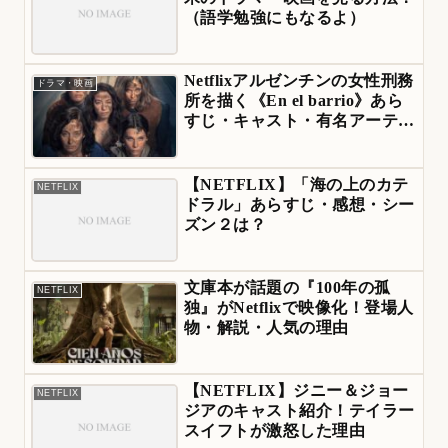
（語学勉強にもなるよ）
Netflixアルゼンチンの女性刑務
ドラマ・映画
所を描く《En el barrio》あら
すじ・キャスト・有名アーティ
ストも出演
【NETFLIX】「海の上のカテ
NETFLIX
ドラル」あらすじ・感想・シー
ズン２は？
文庫本が話題の『100年の孤
NETFLIX
独』がNetflixで映像化！登場人
物・解説・人気の理由
【NETFLIX】ジニー＆ジョー
NETFLIX
ジアのキャスト紹介！テイラー
スイフトが激怒した理由