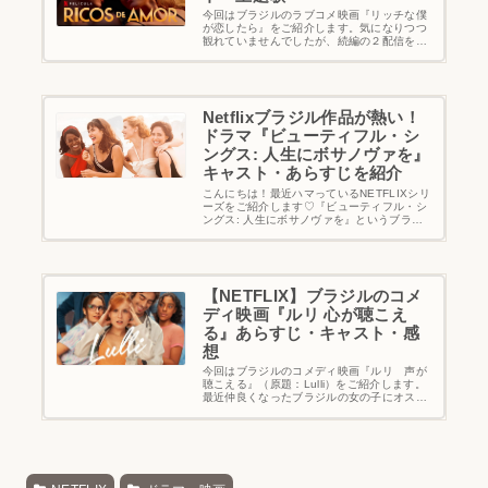
今回はブラジルのラブコメ映画『リッチな僕
が恋したら』をご紹介します。気になりつつ
観れていませんでしたが、続編の２配信をき
っかけに連休を使って観ました。結果、なん
で早く観なかったの～！！と大後悔している
ので(笑)皆さんも是非見てみてください～...
Netflixブラジル作品が熱い！
ドラマ『ビューティフル・シ
ングス: 人生にボサノヴァを』
キャスト・あらすじを紹介
こんにちは！最近ハマっているNETFLIXシリ
ーズをご紹介します♡『ビューティフル・シ
ングス: 人生にボサノヴァを』というブラジ
ルのドラマ原題は"coisa mais linda"といっ
て、直訳すると「最も美しい物」あら...
【NETFLIX】ブラジルのコメ
ディ映画『ルリ 心が聴こえ
る』あらすじ・キャスト・感
想
今回はブラジルのコメディ映画『ルリ 声が
聴こえる』（原題：Lulli）をご紹介します。
最近仲良くなったブラジルの女の子にオスス
メされたのがきっかけで観ました！フォント
のせいで、甘い青春物語かと思いきや、まさ
かのコメディ！でもラテンの雰囲気の...