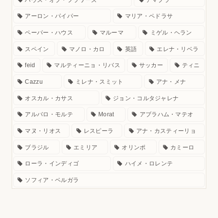
アーロン・パイパー
マリア・ペドラサ
ペーパー・ハウス
マルーマ
ミゲル・ヘラン
スペイン
マノロ・カロ
英語
エレナ・リベラ
feid
マルティーニョ・リバス
サッカー
ティニ
Cazzu
ミレナ・スミット
アナ・メナ
オスカル・カサス
ジョン・コルタジャレナ
アルバロ・モルテ
Morat
アブラハム・マテオ
マヌ・リオス
レスピーラ
アナ・カスティーリョ
ブラジル
エミリア
オリンポ
カミーロ
ローラ・インディゴ
ハイメ・ロレンテ
ソフィア・ベルガラ