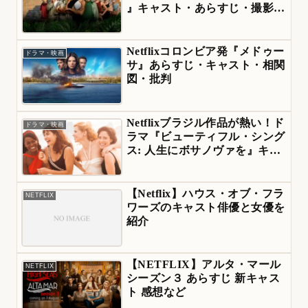
』キャスト・あらすじ・撮影秘
話・シーズン2は？
Netflixコロンビア発『メドゥー
ドラマ・映画
サ』あらすじ・キャスト・相関
図・批判
Netflixブラジル作品が熱い！ド
ドラマ・映画
ラマ『ビューティフル・シング
ス: 人生にボサノヴァを』キャ
スト・あらすじを紹介
【Netflix】ハウス・オブ・フラ
NETFLIX
ワーズのキャスト俳優と女優を
紹介
【NETFLIX】アルタ・マール
NETFLIX
シーズン３ あらすじ 新キャス
ト 感想など