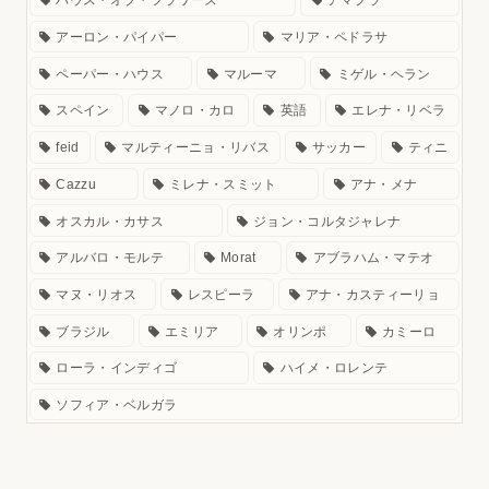
ハウス・オブ・フラワーズ
アマプラ
アーロン・パイパー
マリア・ペドラサ
ペーパー・ハウス
マルーマ
ミゲル・ヘラン
スペイン
マノロ・カロ
英語
エレナ・リベラ
feid
マルティーニョ・リバス
サッカー
ティニ
Cazzu
ミレナ・スミット
アナ・メナ
オスカル・カサス
ジョン・コルタジャレナ
アルバロ・モルテ
Morat
アブラハム・マテオ
マヌ・リオス
レスピーラ
アナ・カスティーリョ
ブラジル
エミリア
オリンポ
カミーロ
ローラ・インディゴ
ハイメ・ロレンテ
ソフィア・ベルガラ