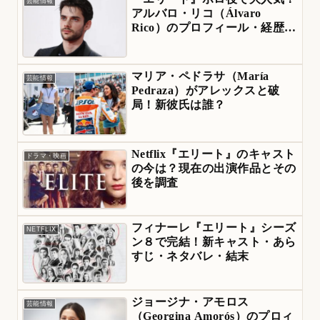
芸能情報
アルバロ・リコ（Álvaro
Rico）のプロフィール・経歴・
彼女
マリア・ペドラサ（María
芸能情報
Pedraza）がアレックスと破
局！新彼氏は誰？
Netflix『エリート』のキャスト
ドラマ・映画
の今は？現在の出演作品とその
後を調査
フィナーレ『エリート』シーズ
NETFLIX
ン８で完結！新キャスト・あら
すじ・ネタバレ・結末
ジョージナ・アモロス
芸能情報
（Georgina Amorós）のプロィ