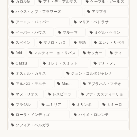
カロルG
アナ・デ・アルマス
ケーブル・ガールズ
ハウス・オブ・フラワーズ
アマプラ
アーロン・パイパー
マリア・ペドラサ
ペーパー・ハウス
マルーマ
ミゲル・ヘラン
スペイン
マノロ・カロ
英語
エレナ・リベラ
feid
マルティーニョ・リバス
サッカー
ティニ
Cazzu
ミレナ・スミット
アナ・メナ
オスカル・カサス
ジョン・コルタジャレナ
アルバロ・モルテ
Morat
アブラハム・マテオ
マヌ・リオス
レスピーラ
アナ・カスティーリョ
ブラジル
エミリア
オリンポ
カミーロ
ローラ・インディゴ
ハイメ・ロレンテ
ソフィア・ベルガラ