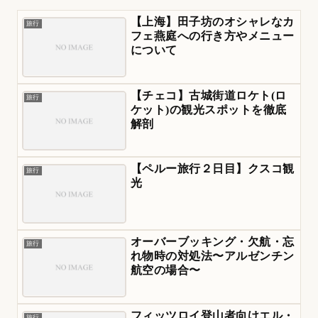
【上海】田子坊のオシャレなカ
旅行
フェ燕庭への行き方やメニュー
について
【チェコ】古城街道ロケト(ロ
旅行
ケット)の観光スポットを徹底
解剖
【ペルー旅行２日目】クスコ観
旅行
光
オーバーブッキング・欠航・忘
旅行
れ物時の対処法〜アルゼンチン
航空の場合〜
フィッツロイ登山者向けエル・
旅行