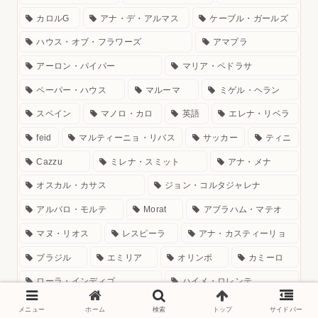
カロルG
アナ・デ・アルマス
ケーブル・ガールズ
ハウス・オブ・フラワーズ
アマプラ
アーロン・パイパー
マリア・ペドラサ
ペーパー・ハウス
マルーマ
ミゲル・ヘラン
スペイン
マノロ・カロ
英語
エレナ・リベラ
feid
マルティーニョ・リバス
サッカー
ティニ
Cazzu
ミレナ・スミット
アナ・メナ
オスカル・カサス
ジョン・コルタジャレナ
アルバロ・モルテ
Morat
アブラハム・マテオ
マヌ・リオス
レスピーラ
アナ・カスティーリョ
ブラジル
エミリア
オリンポ
カミーロ
ローラ・インディゴ
ハイメ・ロレンテ
ソフィア・ベルガラ
メニュー
ホーム
検索
トップ
サイドバー