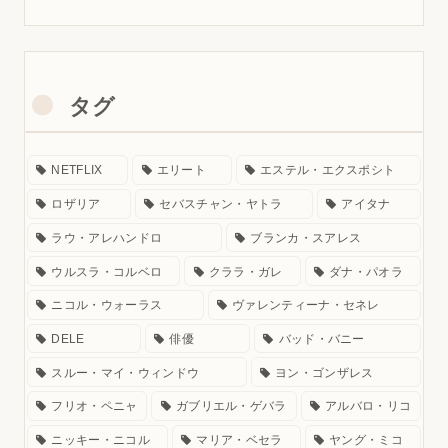
タグ
NETFLIX
エリート
エステル・エクスポシト
ロザリア
セバスチャン・ヤトラ
アイタナ
ラウ・アレハンドロ
ブランカ・スアレス
ウルスラ・コルベロ
クララ・ガレ
ダナ・パオラ
ニコル・ウォーラス
ヴァレンティーナ・セネレ
DELE
俳優
バッド・バニー
スルー・マイ・ウィンドウ
ヨン・ゴンザレス
フリオ・ペニャ
ガブリエル・ゲバラ
アルバロ・リコ
ニッキー・ニコル
マリア・ベセラ
ヤング・ミコ