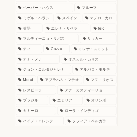
ペーパー・ハウス
マルーマ
ミゲル・ヘラン
スペイン
マノロ・カロ
英語
エレナ・リベラ
feid
マルティーニョ・リバス
サッカー
ティニ
Cazzu
ミレナ・スミット
アナ・メナ
オスカル・カサス
ジョン・コルタジャレナ
アルバロ・モルテ
Morat
アブラハム・マテオ
マヌ・リオス
レスピーラ
アナ・カスティーリョ
ブラジル
エミリア
オリンポ
カミーロ
ローラ・インディゴ
ハイメ・ロレンテ
ソフィア・ベルガラ