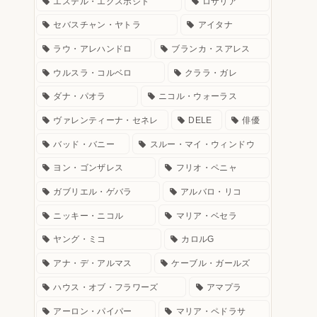
エステル・エクスポシト
ロザリア
セバスチャン・ヤトラ
アイタナ
ラウ・アレハンドロ
ブランカ・スアレス
ウルスラ・コルベロ
クララ・ガレ
ダナ・パオラ
ニコル・ウォーラス
ヴァレンティーナ・セネレ
DELE
俳優
バッド・バニー
スルー・マイ・ウィンドウ
ヨン・ゴンザレス
フリオ・ペニャ
ガブリエル・ゲバラ
アルバロ・リコ
ニッキー・ニコル
マリア・ベセラ
ヤング・ミコ
カロルG
アナ・デ・アルマス
ケーブル・ガールズ
ハウス・オブ・フラワーズ
アマプラ
アーロン・パイパー
マリア・ペドラサ