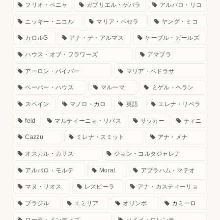
フリオ・ペニャ
ガブリエル・ゲバラ
アルバロ・リコ
ニッキー・ニコル
マリア・ベセラ
ヤング・ミコ
カロルG
アナ・デ・アルマス
ケーブル・ガールズ
ハウス・オブ・フラワーズ
アマプラ
アーロン・パイパー
マリア・ペドラサ
ペーパー・ハウス
マルーマ
ミゲル・ヘラン
スペイン
マノロ・カロ
英語
エレナ・リベラ
feid
マルティーニョ・リバス
サッカー
ティニ
Cazzu
ミレナ・スミット
アナ・メナ
オスカル・カサス
ジョン・コルタジャレナ
アルバロ・モルテ
Morat
アブラハム・マテオ
マヌ・リオス
レスピーラ
アナ・カスティーリョ
ブラジル
エミリア
オリンポ
カミーロ
ローラ・インディゴ
ハイメ・ロレンテ