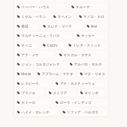
ペーパー・ハウス
マルーマ
ミゲル・ヘラン
スペイン
マノロ・カロ
英語
エレナ・リベラ
feid
マルティーニョ・リバス
サッカー
ティニ
Cazzu
ミレナ・スミット
アナ・メナ
オスカル・カサス
ジョン・コルタジャレナ
アルバロ・モルテ
Morat
アブラハム・マテオ
マヌ・リオス
レスピーラ
アナ・カスティーリョ
ブラジル
エミリア
オリンポ
カミーロ
ローラ・インディゴ
ハイメ・ロレンテ
ソフィア・ベルガラ