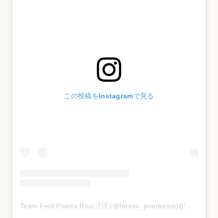
この投稿をInstagramで見る
Team Feid Puerto Rico 🇵🇷(@ferxxo_puertorico)がシェアした投稿