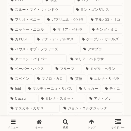
スルー・マイ・ウィンドウ
ヨン・ゴンザレス
フリオ・ペニャ
ガブリエル・ゲバラ
アルバロ・リコ
ニッキー・ニコル
マリア・ベセラ
ヤング・ミコ
カロルG
アナ・デ・アルマス
ケーブル・ガールズ
ハウス・オブ・フラワーズ
アマプラ
アーロン・パイパー
マリア・ペドラサ
ペーパー・ハウス
マルーマ
ミゲル・ヘラン
スペイン
マノロ・カロ
英語
エレナ・リベラ
feid
マルティーニョ・リバス
サッカー
ティニ
Cazzu
ミレナ・スミット
アナ・メナ
オスカル・カサス
ジョン・コルタジャレナ
アルバロ・モルテ
Morat
アブラハム・マテオ
マヌ・リオス
レスピーラ
アナ・カスティーリョ
メニュー
ホーム
検索
トップ
サイドバー