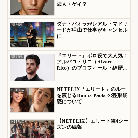
恋人・ゲイ？
ダナ・パオラがレアル・マドリ
芸能情報
ードが理由で仕事がキャンセル
に
『エリート』ポロ役で大人気！
芸能情報
アルバロ・リコ（Álvaro
Rico）のプロフィール・経歴・
彼女
NETFLIX『エリート』のルー
NETFLIX
を演じるDanna Paola の整形疑
惑について
【NETFLIX】エリート第4シー
NETFLIX
ズンの続報