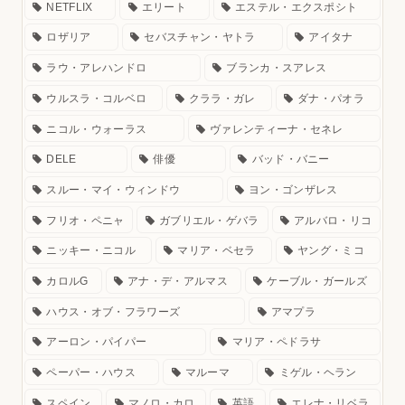
NETFLIX
エリート
エステル・エクスポシト
ロザリア
セバスチャン・ヤトラ
アイタナ
ラウ・アレハンドロ
ブランカ・スアレス
ウルスラ・コルベロ
クララ・ガレ
ダナ・パオラ
ニコル・ウォーラス
ヴァレンティーナ・セネレ
DELE
俳優
バッド・バニー
スルー・マイ・ウィンドウ
ヨン・ゴンザレス
フリオ・ペニャ
ガブリエル・ゲバラ
アルバロ・リコ
ニッキー・ニコル
マリア・ベセラ
ヤング・ミコ
カロルG
アナ・デ・アルマス
ケーブル・ガールズ
ハウス・オブ・フラワーズ
アマプラ
アーロン・パイパー
マリア・ペドラサ
ペーパー・ハウス
マルーマ
ミゲル・ヘラン
スペイン
マノロ・カロ
英語
エレナ・リベラ