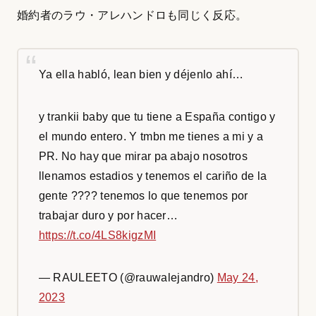
婚約者のラウ・アレハンドロも同じく反応。
Ya ella habló, lean bien y déjenlo ahí…
y trankii baby que tu tiene a España contigo y
el mundo entero. Y tmbn me tienes a mi y a
PR. No hay que mirar pa abajo nosotros
llenamos estadios y tenemos el cariño de la
gente ????️ tenemos lo que tenemos por
trabajar duro y por hacer…
https://t.co/4LS8kigzMI
— RAULEETO (@rauwalejandro)
May 24,
2023