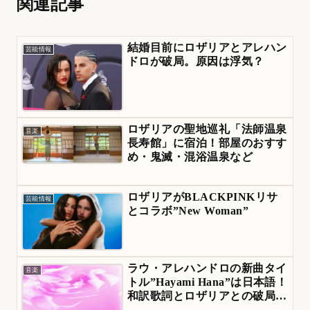
関連記事
結婚目前にロザリアとアレハン
芸能情報
ドロが破局。原因は浮気？
ロザリアの聖地巡礼「法師温泉
音楽
長寿館」に宿泊！部屋のおすす
め・鬼滅・混浴温泉など
ロザリアがBLACKPINKリサ
芸能情報
とコラボ”New Woman”
ラウ・アレハンドロの新曲タイ
音楽
トル”Hayami Hana”は日本語！
和訳歌詞とロザリアとの破局報
道