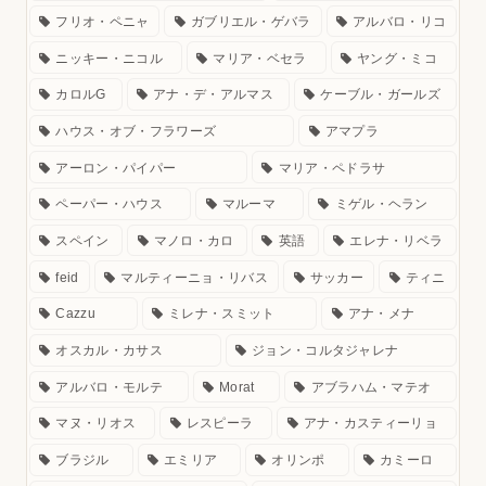
フリオ・ペニャ
ガブリエル・ゲバラ
アルバロ・リコ
ニッキー・ニコル
マリア・ベセラ
ヤング・ミコ
カロルG
アナ・デ・アルマス
ケーブル・ガールズ
ハウス・オブ・フラワーズ
アマプラ
アーロン・パイパー
マリア・ペドラサ
ペーパー・ハウス
マルーマ
ミゲル・ヘラン
スペイン
マノロ・カロ
英語
エレナ・リベラ
feid
マルティーニョ・リバス
サッカー
ティニ
Cazzu
ミレナ・スミット
アナ・メナ
オスカル・カサス
ジョン・コルタジャレナ
アルバロ・モルテ
Morat
アブラハム・マテオ
マヌ・リオス
レスピーラ
アナ・カスティーリョ
ブラジル
エミリア
オリンポ
カミーロ