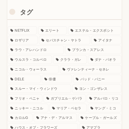
タグ
NETFLIX
エリート
エステル・エクスポシト
ロザリア
セバスチャン・ヤトラ
アイタナ
ラウ・アレハンドロ
ブランカ・スアレス
ウルスラ・コルベロ
クララ・ガレ
ダナ・パオラ
ニコル・ウォーラス
ヴァレンティーナ・セネレ
DELE
俳優
バッド・バニー
スルー・マイ・ウィンドウ
ヨン・ゴンザレス
フリオ・ペニャ
ガブリエル・ゲバラ
アルバロ・リコ
ニッキー・ニコル
マリア・ベセラ
ヤング・ミコ
カロルG
アナ・デ・アルマス
ケーブル・ガールズ
ハウス・オブ・フラワーズ
アマプラ