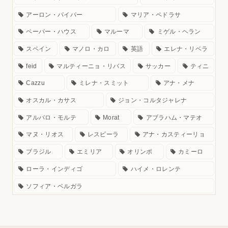
アーロン・パイパー
マリア・ペドラサ
ペーパー・ハウス
マルーマ
ミゲル・ヘラン
スペイン
マノロ・カロ
英語
エレナ・リベラ
feid
マルティーニョ・リバス
サッカー
ティニ
Cazzu
ミレナ・スミット
アナ・メナ
オスカル・カサス
ジョン・コルタジャレナ
アルバロ・モルテ
Morat
アブラハム・マテオ
マヌ・リオス
レスピーラ
アナ・カスティーリョ
ブラジル
エミリア
オリンポ
カミーロ
ローラ・インディゴ
ハイメ・ロレンテ
ソフィア・ベルガラ