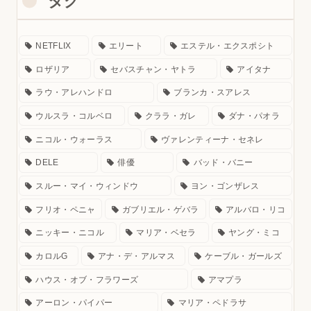
タグ
NETFLIX
エリート
エステル・エクスポシト
ロザリア
セバスチャン・ヤトラ
アイタナ
ラウ・アレハンドロ
ブランカ・スアレス
ウルスラ・コルベロ
クララ・ガレ
ダナ・パオラ
ニコル・ウォーラス
ヴァレンティーナ・セネレ
DELE
俳優
バッド・バニー
スルー・マイ・ウィンドウ
ヨン・ゴンザレス
フリオ・ペニャ
ガブリエル・ゲバラ
アルバロ・リコ
ニッキー・ニコル
マリア・ベセラ
ヤング・ミコ
カロルG
アナ・デ・アルマス
ケーブル・ガールズ
ハウス・オブ・フラワーズ
アマプラ
アーロン・パイパー
マリア・ペドラサ