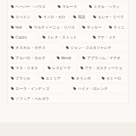
ペーパー・ハウス
マルーマ
ミゲル・ヘラン
スペイン
マノロ・カロ
英語
エレナ・リベラ
feid
マルティーニョ・リバス
サッカー
ティニ
Cazzu
ミレナ・スミット
アナ・メナ
オスカル・カサス
ジョン・コルタジャレナ
アルバロ・モルテ
Morat
アブラハム・マテオ
マヌ・リオス
レスピーラ
アナ・カスティーリョ
ブラジル
エミリア
オリンポ
カミーロ
ローラ・インディゴ
ハイメ・ロレンテ
ソフィア・ベルガラ