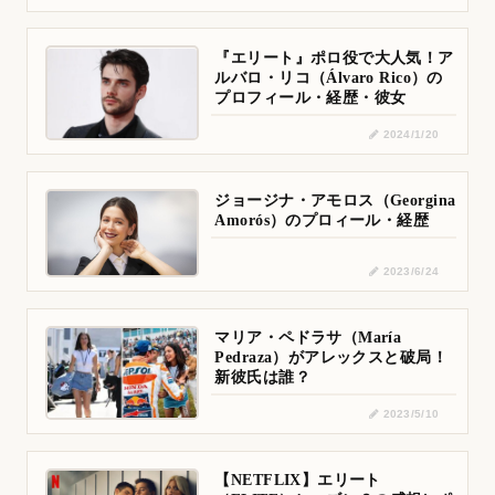
『エリート』ポロ役で大人気！ア
ルバロ・リコ（Álvaro Rico）の
プロフィール・経歴・彼女
2024/1/20
ジョージナ・アモロス（Georgina
Amorós）のプロィール・経歴
2023/6/24
マリア・ペドラサ（María
Pedraza）がアレックスと破局！
新彼氏は誰？
2023/5/10
【NETFLIX】エリート