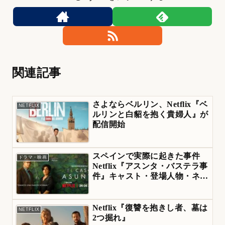
関連記事
さよならベルリン、Netflix『ベ
NETFLIX
ルリンと白貂を抱く貴婦人』が
配信開始
スペインで実際に起きた事件
ドラマ・映画
Netflix『アスンタ・バステラ事
件』キャスト・登場人物・ネタ
バレ
Netflix『復讐を抱きし者、墓は
NETFLIX
2つ掘れ』