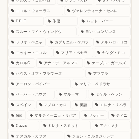
ウルスラ・コルベロ
クララ・ガレ
ダナ・パオラ
ニコル・ウォーラス
ヴァレンティーナ・セネレ
DELE
俳優
バッド・バニー
スルー・マイ・ウィンドウ
ヨン・ゴンザレス
フリオ・ペニャ
ガブリエル・ゲバラ
アルバロ・リコ
ニッキー・ニコル
マリア・ベセラ
ヤング・ミコ
カロルG
アナ・デ・アルマス
ケーブル・ガールズ
ハウス・オブ・フラワーズ
アマプラ
アーロン・パイパー
マリア・ペドラサ
ペーパー・ハウス
マルーマ
ミゲル・ヘラン
スペイン
マノロ・カロ
英語
エレナ・リベラ
feid
マルティーニョ・リバス
サッカー
ティニ
Cazzu
ミレナ・スミット
アナ・メナ
オスカル・カサス
ジョン・コルタジャレナ