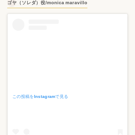
ゴヤ（ソレダ）役/monica maravillo
この投稿をInstagramで見る