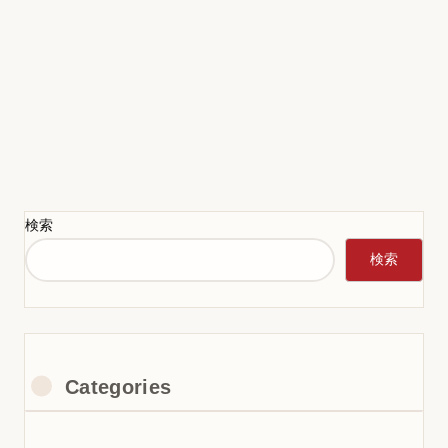
検索
検索
Categories