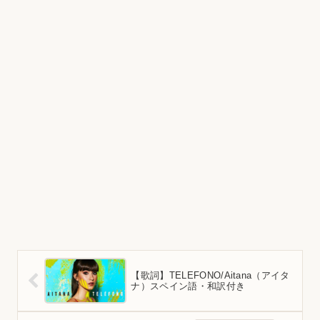
【歌詞】TELEFONO/Aitana（アイタ
ナ）スペイン語・和訳付き