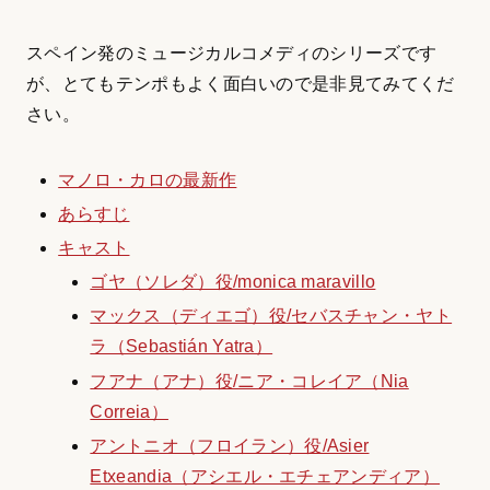
スペイン発のミュージカルコメディのシリーズです
が、とてもテンポもよく面白いので是非見てみてくだ
さい。
マノロ・カロの最新作
あらすじ
キャスト
ゴヤ（ソレダ）役/monica maravillo
マックス（ディエゴ）役/セバスチャン・ヤト
ラ（Sebastián Yatra）
フアナ（アナ）役/ニア・コレイア（Nia
Correia）
アントニオ（フロイラン）役/Asier
Etxeandia（アシエル・エチェアンディア）