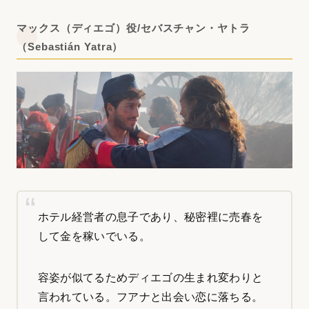
マックス（ディエゴ）役/セバスチャン・ヤトラ
（Sebastián Yatra）
ホテル経営者の息子であり、秘密裡に売春を
して金を稼いでいる。
容姿が似てるためディエゴの生まれ変わりと
言われている。フアナと出会い恋に落ちる。