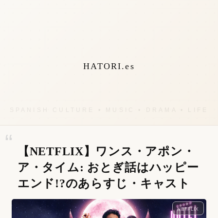
HATORI.es
【NETFLIX】ワンス・アポン・
ア・タイム: おとぎ話はハッピー
エンド!?のあらすじ・キャスト
NETFLIX