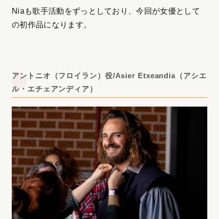
Niaも歌手活動をずっとしており、今回が女優として
の初作品になります。
アントニオ（フロイラン）役/Asier Etxeandia（アシエ
ル・エチェアンディア）