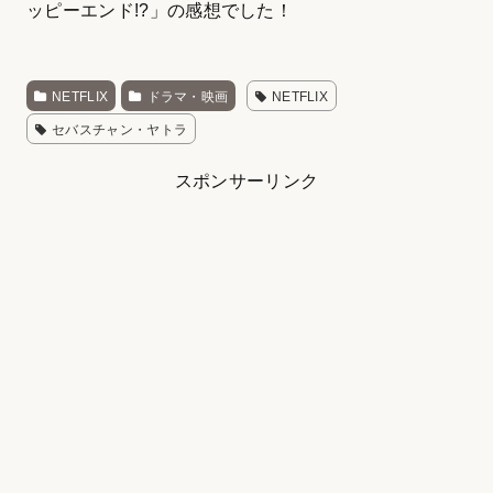
ッピーエンド!?」の感想でした！
NETFLIX
ドラマ・映画
NETFLIX
セバスチャン・ヤトラ
スポンサーリンク