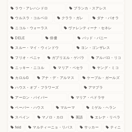
ラウ・アレハンドロ
ブランカ・スアレス
ウルスラ・コルベロ
クララ・ガレ
ダナ・パオラ
ニコル・ウォーラス
ヴァレンティーナ・セネレ
DELE
俳優
バッド・バニー
スルー・マイ・ウィンドウ
ヨン・ゴンザレス
フリオ・ペニャ
ガブリエル・ゲバラ
アルバロ・リコ
ニッキー・ニコル
マリア・ベセラ
ヤング・ミコ
カロルG
アナ・デ・アルマス
ケーブル・ガールズ
ハウス・オブ・フラワーズ
アマプラ
アーロン・パイパー
マリア・ペドラサ
ペーパー・ハウス
マルーマ
ミゲル・ヘラン
スペイン
マノロ・カロ
英語
エレナ・リベラ
feid
マルティーニョ・リバス
サッカー
ティニ