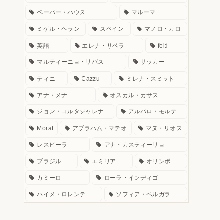
ペーパー・ハウス
マルーマ
ミゲル・ヘラン
スペイン
マノロ・カロ
英語
エレナ・リベラ
feid
マルティーニョ・リバス
サッカー
ティニ
Cazzu
ミレナ・スミット
アナ・メナ
オスカル・カサス
ジョン・コルタジャレナ
アルバロ・モルテ
Morat
アブラハム・マテオ
マヌ・リオス
レスピーラ
アナ・カスティーリョ
ブラジル
エミリア
オリンポ
カミーロ
ローラ・インディゴ
ハイメ・ロレンテ
ソフィア・ベルガラ