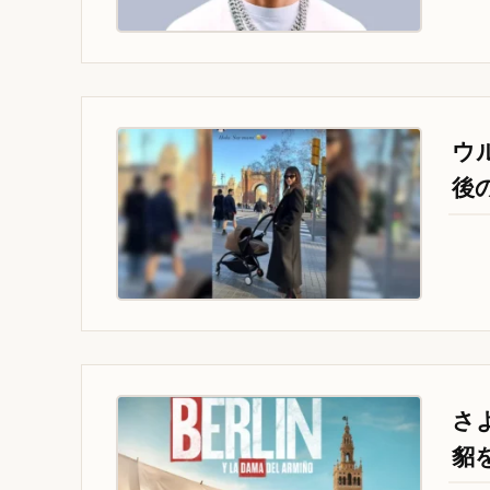
ウ
後
さ
貂