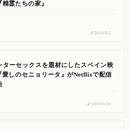
『精霊たちの家』
2026/5/1
ンターセックスを題材にしたスペイン映
『愛しのセニョリータ』がNetflixで配信
始
2026/4/26