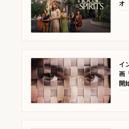
オ
イ
画
開