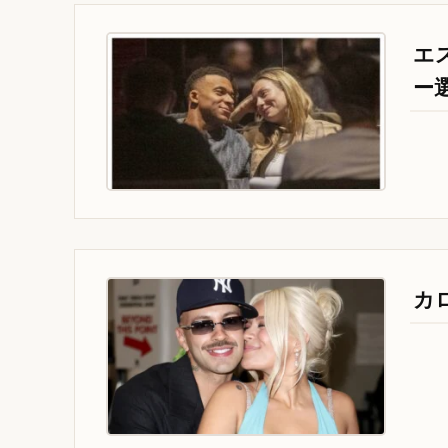
エ
ー
カ