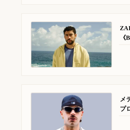
Z
《B
メ
プ