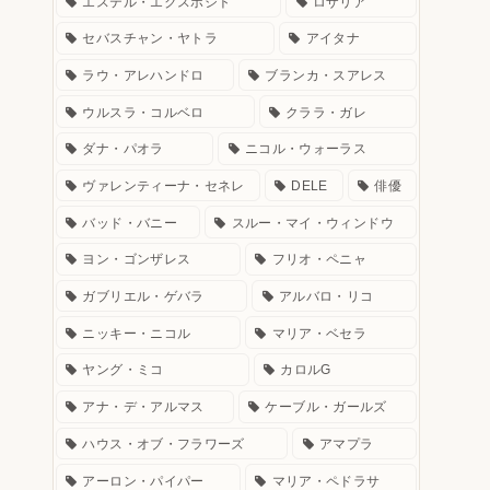
エステル・エクスポシト
ロザリア
セバスチャン・ヤトラ
アイタナ
ラウ・アレハンドロ
ブランカ・スアレス
ウルスラ・コルベロ
クララ・ガレ
ダナ・パオラ
ニコル・ウォーラス
ヴァレンティーナ・セネレ
DELE
俳優
バッド・バニー
スルー・マイ・ウィンドウ
ヨン・ゴンザレス
フリオ・ペニャ
ガブリエル・ゲバラ
アルバロ・リコ
ニッキー・ニコル
マリア・ベセラ
ヤング・ミコ
カロルG
アナ・デ・アルマス
ケーブル・ガールズ
ハウス・オブ・フラワーズ
アマプラ
アーロン・パイパー
マリア・ペドラサ