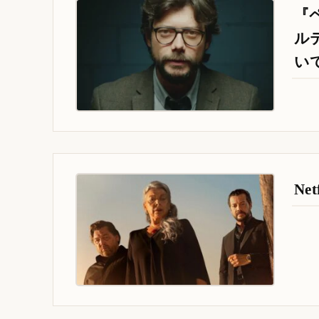
『
ル
い
N