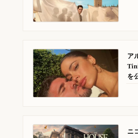
ア
T
を
ニ